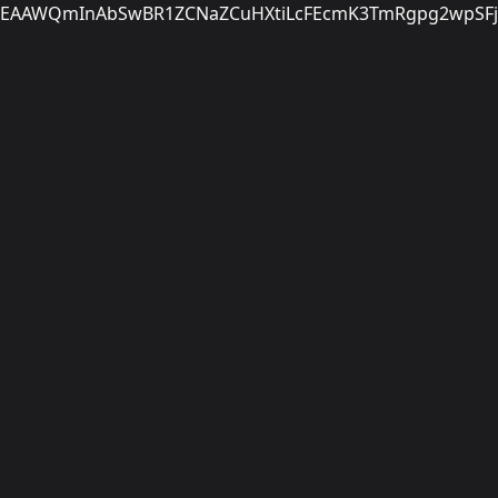
EAAWQmInAbSwBR1ZCNaZCuHXtiLcFEcmK3TmRgpg2wpSFjr