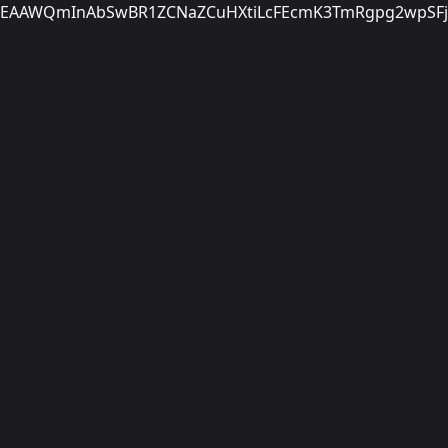
EAAWQmInAbSwBR1ZCNaZCuHXtiLcFEcmK3TmRgpg2wpSFjr