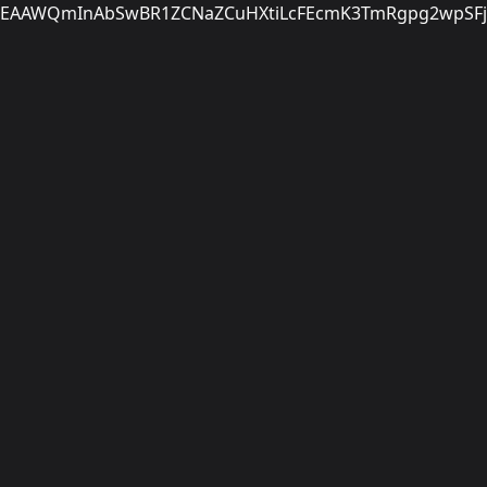
EAAWQmInAbSwBR1ZCNaZCuHXtiLcFEcmK3TmRgpg2wpSFjr