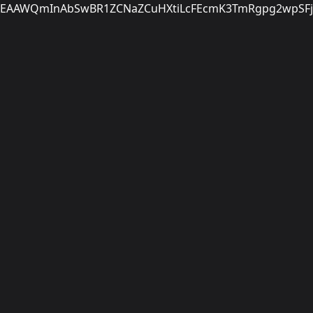
EAAWQmInAbSwBR1ZCNaZCuHXtiLcFEcmK3TmRgpg2wpSFjr