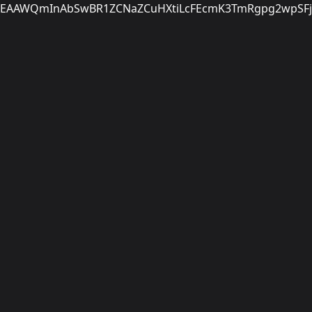
EAAWQmInAbSwBR1ZCNaZCuHXtiLcFEcmK3TmRgpg2wpSFjr